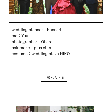
wedding planner：Kannari
mc：Yuu
photographer：Ohara
hair make：plus citta
costume：wedding plaza NIKO
一覧へもどる