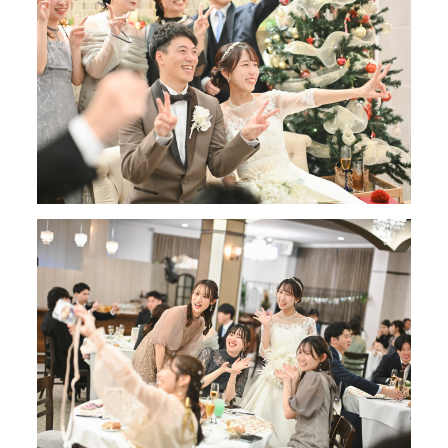
REPORT
REQUEST
資料請求
PARTY
企業宴会・パーティ
INSTAGRAM
location_on
call
mail