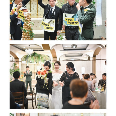
REQUEST
資料請求
PARTY
企業宴会・パーティ
INSTAGRAM
location_on
call
mail