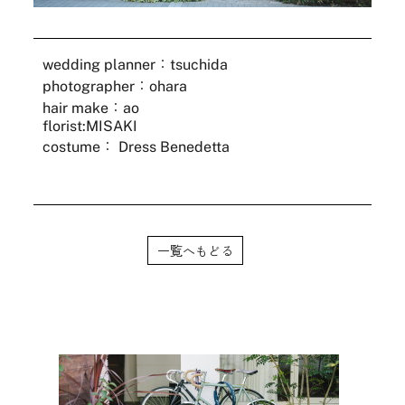
wedding planner：tsuchida
photographer：ohara
hair make：ao
florist:MISAKI
costume： Dress Benedetta
一覧へもどる